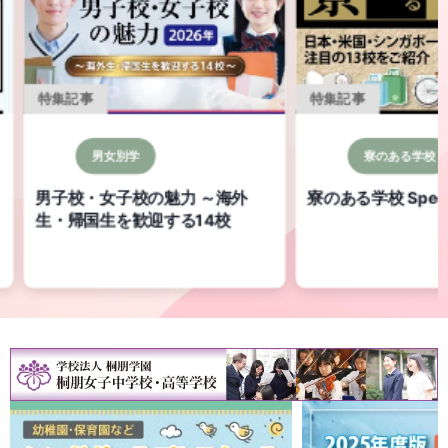
特集記事
特集記事
男女別学
寮のある学校
男子校・女子校の魅力 ～海外
寮のある学校 Specia
生・帰国生を歓迎する14校