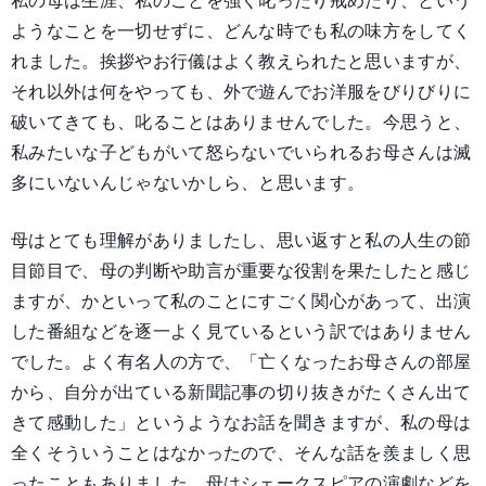
私の母は生涯、私のことを強く叱ったり戒めたり、という
ようなことを一切せずに、どんな時でも私の味方をしてく
れました。挨拶やお行儀はよく教えられたと思いますが、
それ以外は何をやっても、外で遊んでお洋服をびりびりに
破いてきても、叱ることはありませんでした。今思うと、
私みたいな子どもがいて怒らないでいられるお母さんは滅
多にいないんじゃないかしら、と思います。
母はとても理解がありましたし、思い返すと私の人生の節
目節目で、母の判断や助言が重要な役割を果たしたと感じ
ますが、かといって私のことにすごく関心があって、出演
した番組などを逐一よく見ているという訳ではありません
でした。よく有名人の方で、「亡くなったお母さんの部屋
から、自分が出ている新聞記事の切り抜きがたくさん出て
きて感動した」というようなお話を聞きますが、私の母は
全くそういうことはなかったので、そんな話を羨ましく思
ったこともありました。母はシェークスピアの演劇などを