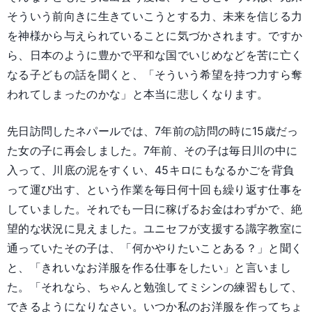
そういう前向きに生きていこうとする力、未来を信じる力
を神様から与えられていることに気づかされます。ですか
ら、日本のように豊かで平和な国でいじめなどを苦に亡く
なる子どもの話を聞くと、「そういう希望を持つ力すら奪
われてしまったのかな」と本当に悲しくなります。
先日訪問したネパールでは、7年前の訪問の時に15歳だっ
た女の子に再会しました。7年前、その子は毎日川の中に
入って、川底の泥をすくい、45キロにもなるかごを背負
って運び出す、という作業を毎日何十回も繰り返す仕事を
していました。それでも一日に稼げるお金はわずかで、絶
望的な状況に見えました。ユニセフが支援する識字教室に
通っていたその子は、「何かやりたいことある？」と聞く
と、「きれいなお洋服を作る仕事をしたい」と言いまし
た。「それなら、ちゃんと勉強してミシンの練習もして、
できるようになりなさい。いつか私のお洋服を作ってちょ