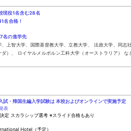
校現役1名含む28名
41名合格！
7名の進学先
学、上智大学、国際基督教大学、立教大学、 法政大学、同志社
ダ）、 ロイヤルメルボルン工科大学（オーストラリア） な
生入試・帰国生編入学試験は 本校およびオンラインで実施予定
発表
試決定 スカラシップ選考 ※スライド合格もあり
4日（土）
national Hotel（予定）