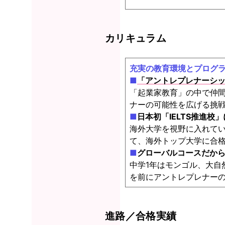
カリキュラム
充実の教育環境とプログ
■
「アントレプレナーシ
「起業家教育」の中で仲
ナーの可能性を広げる挑
■
日本初「IELTS推進校
海外大学を視野に入れてい
て、海外トップ大学に合
■
グローバルコースだか
中学1年はモンゴル、大自
を前にアントレプレナー
進路／合格実績