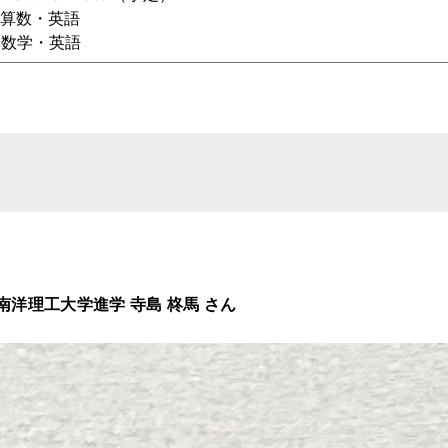
入試 算数・英語
学・英語
！
南洋理工大学進学 寺島 柊馬 さん