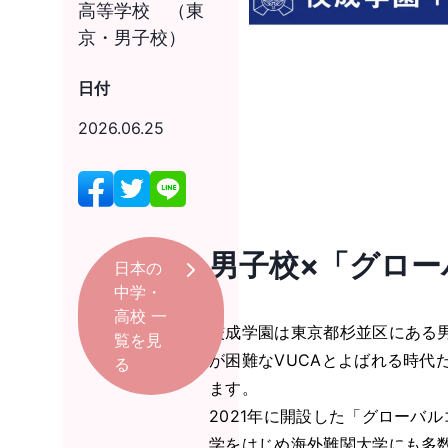
高等学校 （東
京・男子校）
日付
2026.06.25
男子校×「グロ
日本の
中学・
高校
一
佼成学園は東京都杉並区にある
覧を見
が困難なVUCAとよばれる時代
る
ます。
2021年に開設した「グロー
学をはじめ海外難関大学にも多