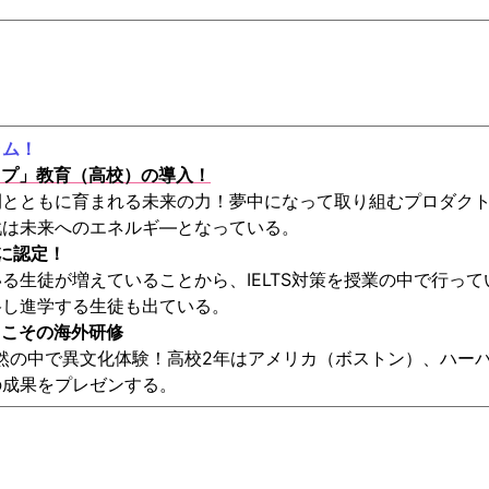
ラム！
ップ」教育（高校）の導入！
間とともに育まれる未来の力！夢中になって取り組むプロダク
戦は未来へのエネルギ―となっている。
」に認定！
る生徒が増えていることから、IELTS対策を授業の中で行って
格し進学する生徒も出ている。
らこその海外研修
然の中で異文化体験！高校2年はアメリカ（ボストン）、ハーバ
の成果をプレゼンする。