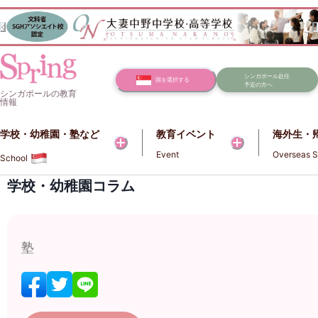
シンガポール赴任
国を選択する
予定の方へ
シンガポールの教育
情報
学校・幼稚園・塾など​​
教育イベント
海外生・
Event
Overseas S
School
学校・幼稚園コラム
塾