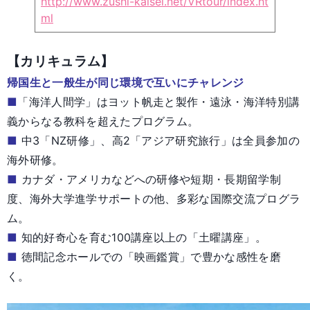
http://www.zushi-kaisei.net/VRtour/index.ht
ml
【カリキュラム】
帰国生と一般生が同じ環境で互いにチャレンジ
■
「海洋人間学」はヨット帆走と製作・遠泳・海洋特別講
義からなる教科を超えたプログラム。
■
中3「NZ研修」、高2「アジア研究旅行」は全員参加の
海外研修。
■
カナダ・アメリカなどへの研修や短期・長期留学制
度、海外大学進学サポートの他、多彩な国際交流プログラ
ム。
■
知的好奇心を育む100講座以上の「土曜講座」。
■
徳間記念ホールでの「映画鑑賞」で豊かな感性を磨
く。