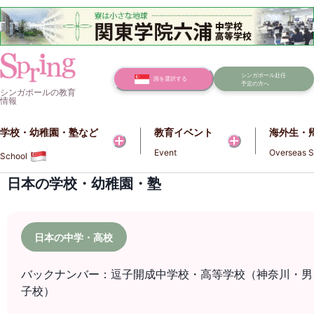
シンガポール赴任
国を選択する
予定の方へ
シンガポールの教育
情報
学校・幼稚園・塾など​​
教育イベント
海外生・
Event
Overseas S
School
日本の学校・幼稚園・塾
日本の中学・高校
バックナンバー：逗子開成中学校・高等学校（神奈川・男
子校）