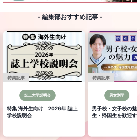
- 編集部おすすめ記事 -
特集記事
説明会
男女別学
け 2026年 誌上
男子校・女子校の魅力 ～海外
生・帰国生を歓迎する14校