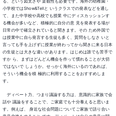
る、という図太さや 楽観性も必要です。海外の幼稚園・
小学校ではShow&Tellと いうクラスでの発表などを通し
て、また中学校や高校でも授業 中にディスカッションす
る機会が多いなど、積極的に自分の意 見を発表する場が
日常の中で確立されていると聞きます。その ため外国で
は授業中に自ら発言する生徒も多く、質問をしなさ いと
言っても手を上げずに授業が終わってから聞きに来る日本
の生徒とは大きな違いがあります。はじめは誰でも苦手で
すか ら、まずはどんどん機会を作って慣れることが大切
ではないで しょうか。せっかく海外にいるのであれば、
そういう機会を積 極的に利用することをおすすめしま
す。
ディベート力、つまり議論する力は、意識的に家族で会
話や 議論をすることで、ご家庭でも十分養えると思いま
す。例えば、 身近な社会問題についてご家族で語り合い