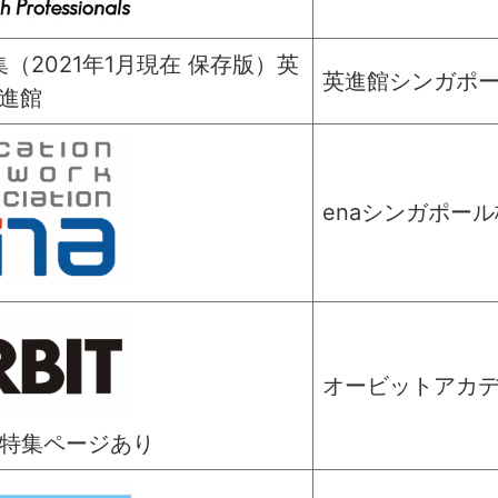
英進館シンガポ
enaシンガポール
オービットアカ
年塾特集ページあり