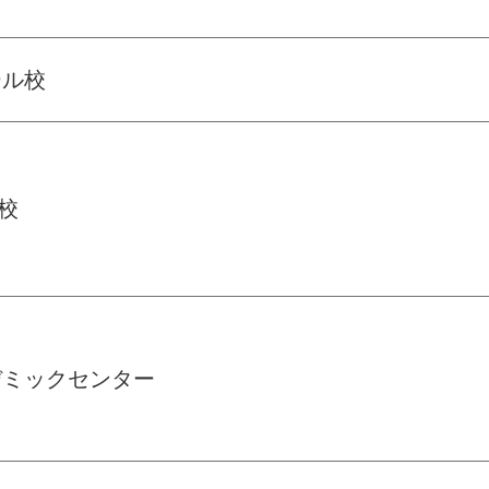
ール校
校
デミックセンター