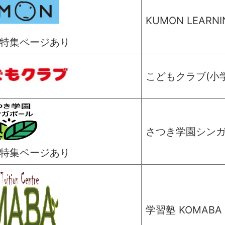
KUMON LEAR
年塾特集ページあり
こどもクラブ(小学
さつき学園シン
年塾特集ページあり
学習塾 KOMABA