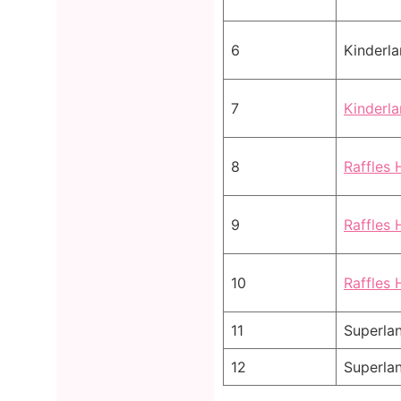
6
Kinderl
7
Kinderl
8
Raffles
9
Raffles 
10
Raffles
11
Superla
12
Superlan