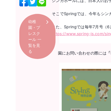
シンガポールには、日本人のお
そこでSpringでは、今年
幼稚
また、Springでは毎年7月
園・プ
レスク
https://www.spring-js.com/si
ール
一
覧を見
る
園にお問い合わせの際には
「