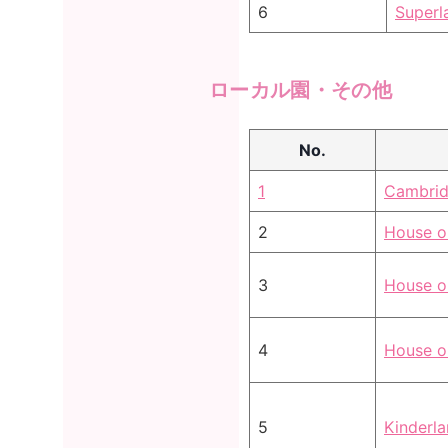
6
Superl
ローカル園・その他
No.
1
Cambrid
2
House o
3
House o
4
House o
5
Kinderl