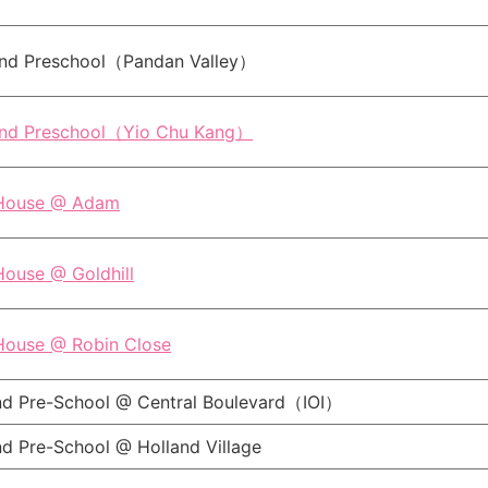
and Preschool（Pandan Valley）
and Preschool（Yio Chu Kang）
 House @ Adam
House @ Goldhill
 House @ Robin Close
nd Pre-School @ Central Boulevard（IOI）
d Pre-School @ Holland Village