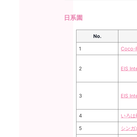
日系園
No.
1
Coco-R
2
EIS I
3
EIS I
4
いろは
5
シンガ