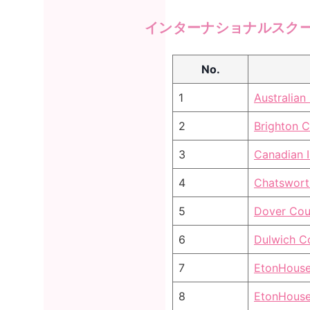
インターナショナルスク
No.
1
Australian
2
Brighton 
3
Canadian I
4
Chatsworth
5
Dover Cour
6
Dulwich C
7
EtonHouse
8
EtonHouse