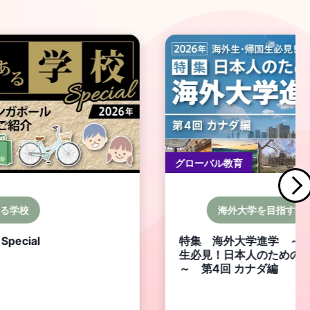
特集記事・コラム
学を目指す方へ
幼稚園・プレスクー
学進学 ～海外生・帰国
プレスクール・幼稚園・
人のための海外大学進学
アセンターなど 当園の
カナダ編
慢」です！（2026）