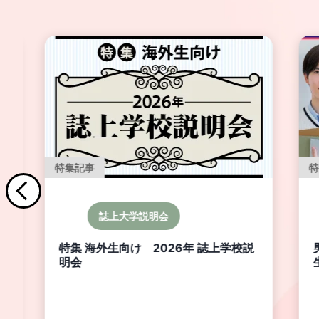
特集記事
男女別学
説
男子校・女子校の魅力 ～海外生・帰国
生を歓迎する14校