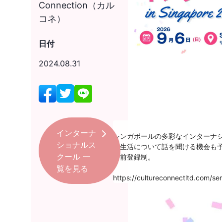
Connection（カル
コネ）
日付
2024.08.31
インターナ
シンガポールの多彩なインターナ
ショナルス
校生活について話を聞ける機会も
クール
一
事前登録制。
覧を見る
https://cultureconnectltd.com/sem