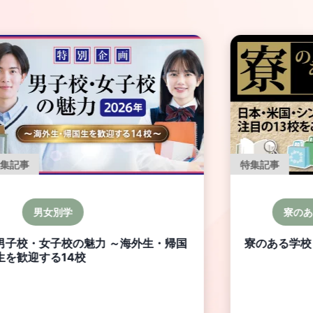
特集記事
グローバル教育
寮のある学校
海外大
寮のある学校 Special
特集 海外大
生必見！日本
～ 第4回 