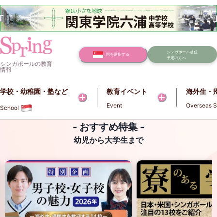
シンガポール赴任
国を選択する
予定の方へ
シンガポールの教育
情報
学校・幼稚園・塾など​​
教育イベント
海外生・
Event
Overseas S
School
- おすすめ特集 -
幼児から大学生まで