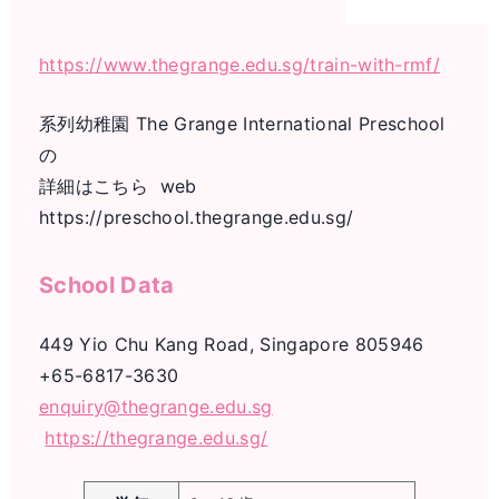
https://www.thegrange.edu.sg/train-with-rmf/
系列幼稚園 The Grange International Preschool
の
詳細はこちら web
https://preschool.thegrange.edu.sg/
School Data
449 Yio Chu Kang Road, Singapore 805946
+65-6817-3630
enquiry@thegrange.edu.sg
https://thegrange.edu.sg/