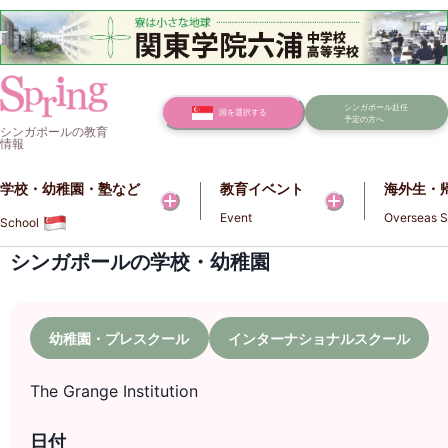
シンガポール赴任
国を選択する
予定の方へ
シンガポールの教育
情報
学校・幼稚園・塾など​​
教育イベント
海外生・
Event
Overseas S
School
シンガポールの学校・幼稚園
幼稚園・プレスクール
インターナショナルスクール
The Grange Institution
日付