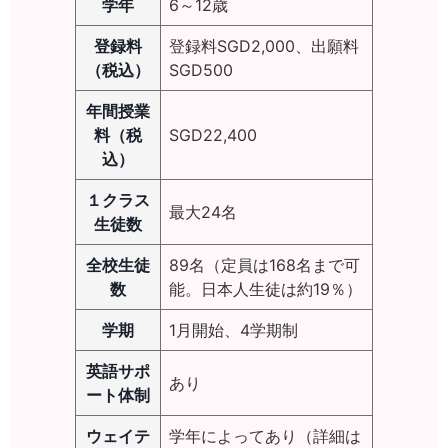
学年
6～12歳
登録料
登録料SGD2,000、出願料
（税込）
SGD500
年間授業
料（税
SGD22,400
込）
１クラス
最大24名
生徒数
全校生徒
89名（定員は168名まで可
数
能。日本人生徒は約19％）
学期
1月開始、4学期制
英語サポ
あり
ート体制
ウェイテ
学年によってあり（詳細は