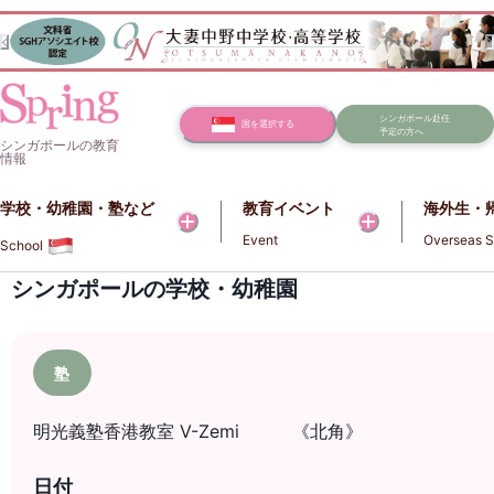
シンガポール赴任
国を選択する
予定の方へ
シンガポールの教育
情報
学校・幼稚園・塾など​​
教育イベント
海外生・
Event
Overseas S
School
シンガポールの学校・幼稚園
塾
明光義塾香港教室 V-Zemi 《北角》
日付