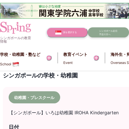
シンガポール赴任
国を選択する
予定の方へ
シンガポールの教育
情報
学校・幼稚園・塾など​​
教育イベント
海外生・
Event
Overseas S
School
シンガポールの学校・幼稚園
幼稚園・プレスクール
【シンガポール】いろは幼稚園 IROHA Kindergarten
日付