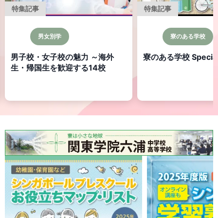
特集記事
グローバル教育
寮のある学校
海外大学を目指す
寮のある学校 Special
特集 海外大学進学
生・帰国生必見！日
の海外大学進学～ 第
ダ編