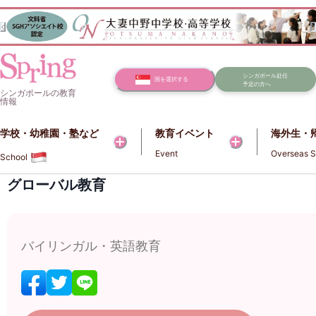
シンガポール赴任
国を選択する
予定の方へ
シンガポールの教育
情報
学校・幼稚園・塾など​​
教育イベント
海外生・
Event
Overseas S
School
グローバル教育
バイリンガル・英語教育