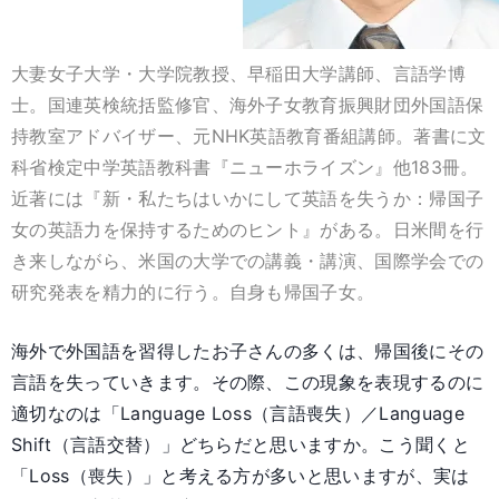
大妻女子大学・大学院教授、早稲田大学講師、言語学博
士。国連英検統括監修官、海外子女教育振興財団外国語保
持教室アドバイザー、元NHK英語教育番組講師。著書に文
科省検定中学英語教科書『ニューホライズン』他183冊。
近著には『新・私たちはいかにして英語を失うか：帰国子
女の英語力を保持するためのヒント』がある。日米間を行
き来しながら、米国の大学での講義・講演、国際学会での
研究発表を精力的に行う。自身も帰国子女。
海外で外国語を習得したお子さんの多くは、帰国後にその
言語を失っていきます。その際、この現象を表現するのに
適切なのは「Language Loss（言語喪失）／Language
Shift（言語交替）」どちらだと思いますか。こう聞くと
「Loss（喪失）」と考える方が多いと思いますが、実は