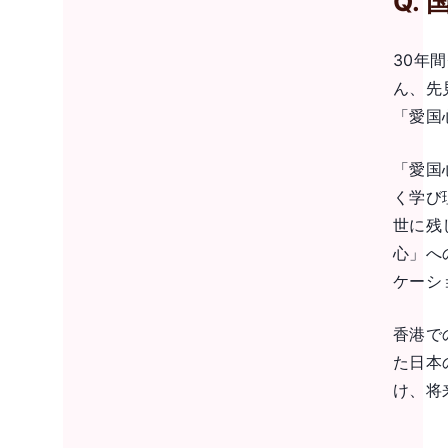
Q.
30年
ん、先
「愛国
「愛国
く学び
世に残
心」へ
ケーシ
香港で
た日本
け、将