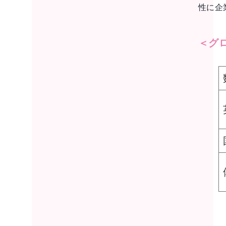
性に企
＜グ