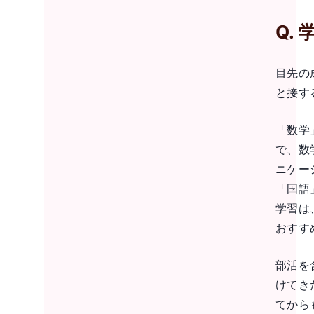
Q.
目先の
と接す
「数学
で、数
ニケー
「国語
学習は
おすす
部活を
けてき
てから