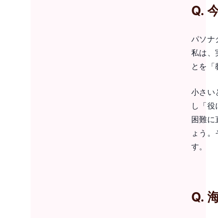
Q.
パソナ
私は、
とを「
小さい
し「役
困難に
ょう。
す。
Q.