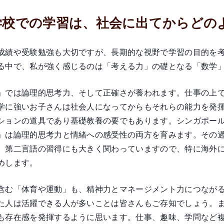
 学校での学習は、社会に出てからど
成績や受験勉強も大切ですが、長期的な視野で学習の目的を
る中で、私が強く感じるのは「考える力」の礎となる「数学
」では論理的思考力、そして正確さが養われます。仕事の上
学に強いお子さんは社会人になってからもそれらの能力を発
ションの道具であり基礎教養の要でもあります。シンガポー
」は論理的思考力と情緒への感受性の両方を育みます。その
、第二言語の習得にも大きく関わっていますので、特に海外
めします。
含む「体育や運動」も、精神力とマネージメント力につなが
た人は活躍できる人が多いことは皆さんもご存知でしょう。
も存在感を発揮するように思います。仕事、趣味、学問など