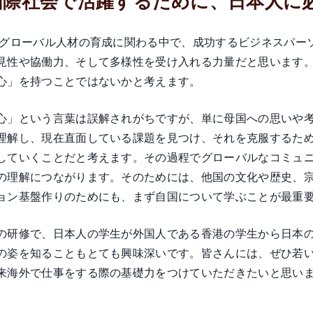
 国際社会で活躍するために、日本人
間グローバル人材の育成に関わる中で、成功するビジネスパー
見性や協働力、そして多様性を受け入れる力量だと思います
心」を持つことではないかと考えます。
心」という言葉は誤解されがちですが、単に母国への思いや
理解し、現在直面している課題を見つけ、それを克服するた
していくことだと考えます。その過程でグローバルなコミュ
の理解につながります。そのためには、他国の文化や歴史、
ョン基盤作りのためにも、まず自国について学ぶことが最重
の研修で、日本人の学生が外国人である香港の学生から日本
の姿を知ることもとても興味深いです。皆さんには、ぜひ若
来海外で仕事をする際の基礎力をつけていただきたいと思い