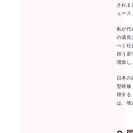
されま
ュース
私が代
の成長
べく社
担う若
増加し
日本の
型研修
得する
は、地