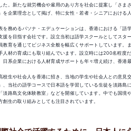
した。新たな就労機会や雇用のあり方を社会に提案し「さま
」を企業理念として掲げ、特に女性・若者・シニアにおける
表を務めるパソナ・エデュケーションは、香港における「語
支援を目指す会社です。設立当初は語学スクールとしてスタ
員教育を通じてビジネス全般を幅広くサポートしています。
手人材の育成にも取り組んでいます。設立時には200名程度だ
、日系企業における人材育成サポートも年々増え続け、香港
高校生や社会人を香港に招き、当地の学生や社会人との意見
」、当社の語学コースで日本語を学習している生徒を淡路島
「淡路島文化体験教室」などを開催しています。中でも国境
方創生の取り組みとしても注目されています。