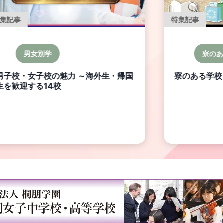
特集記事
グローバル教育
寮のある学校
海外大
寮のある学校 Special
特集 海外大
生必見！日本
～ 第4回 