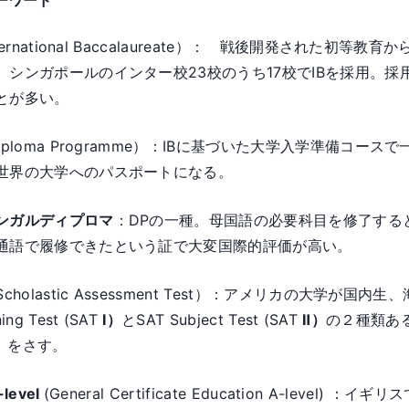
ーワード
ternational Baccalaureate）： 戦後開発され
。シンガポールのインター校23校のうち17校でIBを採用。採
とが多い。
iploma Programme）：IBに基づいた大学入学準備
世界の大学へのパスポートになる。
ンガルディプロマ
：DPの一種。母国語の必要科目を修了する
通語で履修できたという証で大変国際的評価が高い。
Scholastic Assessment Test）：アメリカの大学
ing Test (SAT
Ⅰ）
とSAT Subject Test (SAT
Ⅱ）
の２種類あるが
）
をさす。
-level
(General Certificate Education A-lev