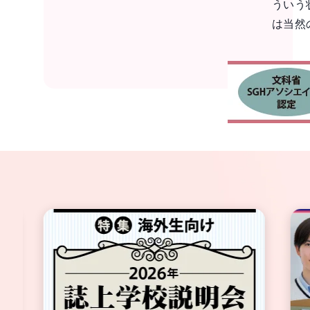
ういう
は当然