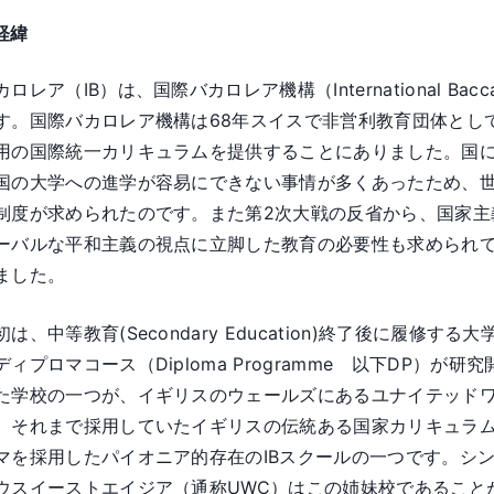
経緯
ロレア（IB）は、国際バカロレア機構（International Baccal
す。国際バカロレア機構は68年スイスで非営利教育団体とし
用の国際統一カリキュラムを提供することにありました。国
国の大学への進学が容易にできない事情が多くあったため、
制度が求められたのです。また第2次大戦の反省から、国家主
ーバルな平和主義の視点に立脚した教育の必要性も求められて
ました。
は、中等教育(Secondary Education)終了後に履修する大学進学
ディプロマコース（Diploma Programme 以下DP）
た学校の一つが、イギリスのウェールズにあるユナイテッド
、それまで採用していたイギリスの伝統ある国家カリキュラム（GC
マを採用したパイオニア的存在のIBスクールの一つです。シ
ウスイーストエイジア（通称UWC）はこの姉妹校であること