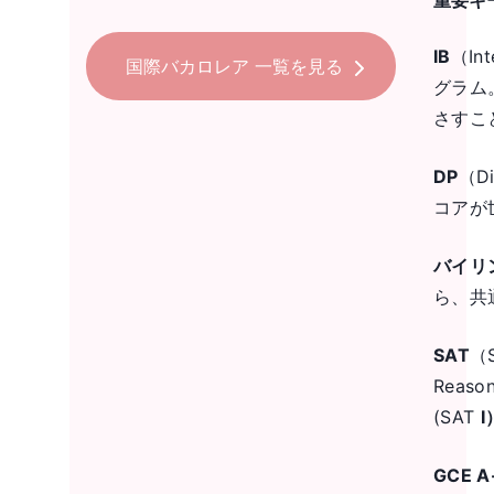
重要キ
IB
（In
国際バカロレア
一覧を見る
グラム
さすこ
DP
（D
コアが
バイリ
ら、共
SAT
（
Reason
(SAT
Ⅰ
GCE A