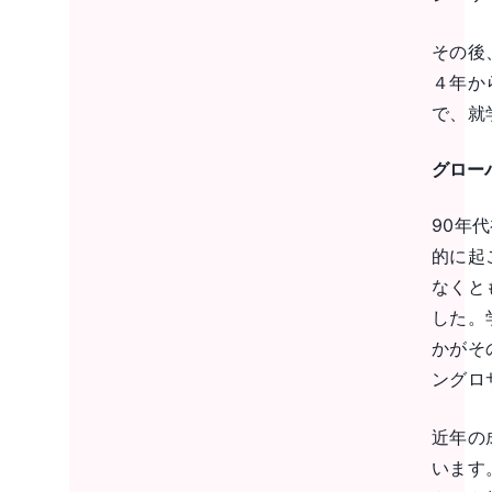
その後
４年か
で、就
グロー
90年
的に起
なくと
した。
かがそ
ングロ
近年の
います