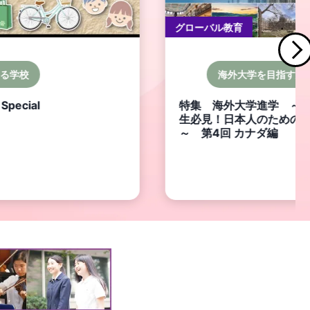
特集記事・コラム
学を目指す方へ
幼稚園・プレスクー
学進学 ～海外生・帰国
プレスクール・幼稚園・
人のための海外大学進学
アセンターなど 当園の
カナダ編
慢」です！（2026）