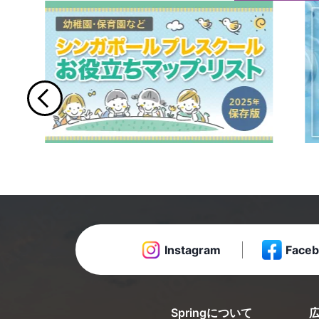
Instagram
Faceb
Springについて