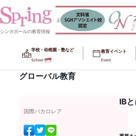
シンガポールの教育情報
学校・幼稚園・塾など​​
教育イベント
School
Event
グローバル教育
IB
国際バカロレア