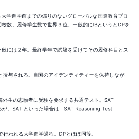
た初等教育から大学進学前までの偏りのないグローバルな国際教育プロ
用校数、履修学生数で世界３位。一般的にIBというとDPを
コースで一般には２年。最終学年で試験を受けてその履修科目とス
と授与される。自国のアイデンティティーを保持しなが
が国内生、海外生の志願者に受験を要求する共通テスト。SAT
、SAT といった場合は SAT Reasoning Test
el) ：イギリスで行われる大学進学過程。DPとほぼ同等。