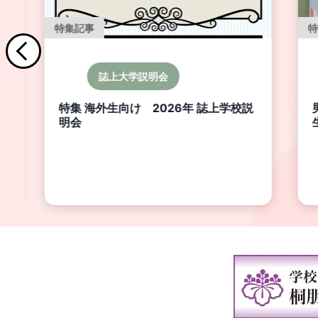
特集記事
男女別学
男子校・女子校の魅力 ～海外生・帰国
生を歓迎する14校