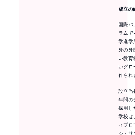
成立の
国際バカ
ラムで
学進学
外の外
い教育
いグロ
作られ
設立当初
年間の
採用し
学校は
ィプロ
ジ・サ