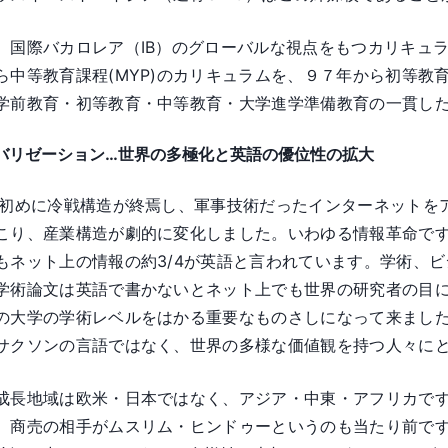
、国際バカロレア（IB）のグローバルな視点をもつカリキュ
ら中等教育課程(MYP)のカリキュラムを、９７年から初等教育
学前教育・初等教育・中等教育・大学進学準備教育の一貫し
バリゼーション…世界の多極化と英語の優位性の拡大
代初めに冷戦構造が終焉し、軍事技術だったインターネットを
こり、産業構造が劇的に変化しました。いわゆる情報革命で
もネット上の情報の約3/4が英語と言われています。学術、
学術論文は英語で書かないとネット上でも世界の研究者の目
の大学の学術レベルをはかる重要なものさしになって来まし
サクソンの言語ではなく、世界の多様な価値観を持つ人々に
成長地域は欧米・日本ではなく、アジア・中東・アフリカで
。商売の相手がムスリム・ヒンドゥーというのも当たり前で