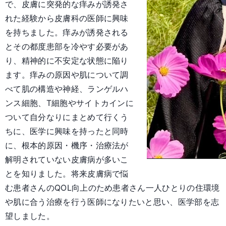
で、皮膚に突発的な痒みが誘発さ
れた経験から皮膚科の医師に興味
を持ちました。痒みが誘発される
とその都度患部を冷やす必要があ
り、精神的に不安定な状態に陥り
ます。痒みの原因や肌について調
べて肌の構造や神経、ランゲルハ
ンス細胞、T細胞やサイトカインに
ついて自分なりにまとめて行くう
ちに、医学に興味を持ったと同時
に、根本的原因・機序・治療法が
解明されていない皮膚病が多いこ
とを知りました。将来皮膚病で悩
む患者さんのQOL向上のため患者さん一人ひとりの住環境
や肌に合う治療を行う医師になりたいと思い、医学部を志
望しました。