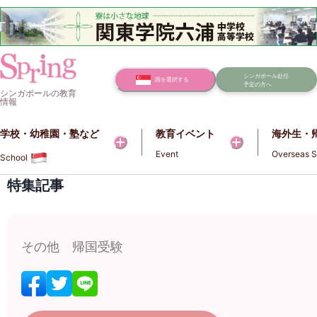
シンガポール赴任
国を選択する
予定の方へ
シンガポールの教育
情報
学校・幼稚園・塾など​​
教育イベント
海外生・
Event
Overseas S
School
特集記事
その他 帰国受験