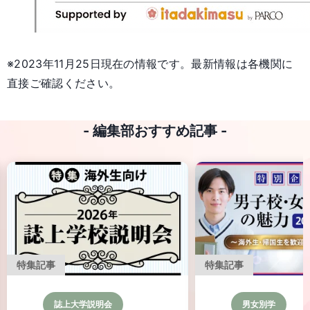
※2023年11月25日現在の情報です。最新情報は各機関に
直接ご確認ください。
- 編集部おすすめ記事 -
特集記事
説明会
男女別学