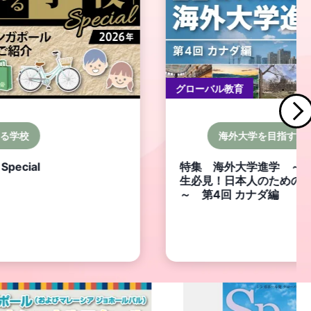
グローバル教育
る学校
海外大学を目指す方
pecial
特集 海外大学進学 ～
生必見！日本人のための
～ 第4回 カナダ編