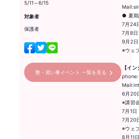
5/11～6/15
Mail:
s
● 夏
対象者
7月2
保護者
7月8
9月2
※ウェ
【イン
塾・習い事イベント
一覧を見る
phone
Mail:
in
6月2
※講習
7月1
7月2
※ウェ
8月1