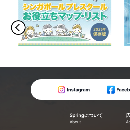
Instagram
Faceb
Springについて
About
A