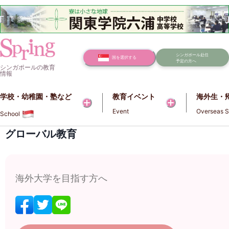
シンガポール赴任
国を選択する
予定の方へ
シンガポールの教育
情報
学校・幼稚園・塾など​​
教育イベント
海外生・
Event
Overseas S
School
グローバル教育
海外大学を目指す方へ