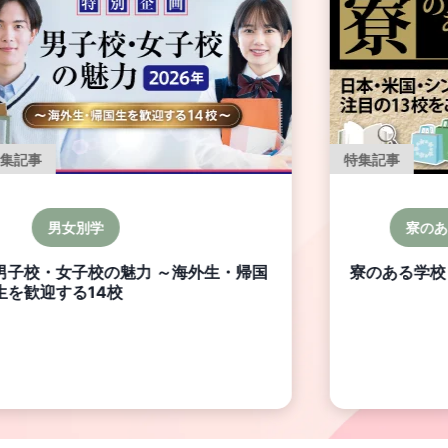
特集記事
特集記事
男女別学
寮のあ
男子校・女子校の魅力 ～海外生・帰国
寮のある学校 S
生を歓迎する14校