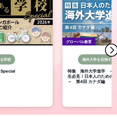
グローバル教育
る学校
海外大学を目指す方
pecial
特集 海外大学進学 ～
生必見！日本人のための
～ 第4回 カナダ編